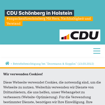
CDU Schönberg in Holstein
#anpackenfürschönberg Mit Herz, Nachhaltigkeit und
Verstand
Toggl
Sie sind hier
»
Betriebsbesichtigung bei "Doormann & Kopplin" (13.03.2012)
Betriebsbesichtigung
bei
"Doormann
Wir verwenden Cookies!
&
Kopplin"
(13.03.2012)
Diese Webseite verwendet Cookies, die notwendig sind, um die
Webseite zu nutzen. Weiterhin verwenden wir Dienste von
Drittanbietern, die uns helfen, unser Webangebot zu
verbessern (Website-Optimierung). Für die Verwendung
bestimmter Dienste, benötigen wir Ihre Einwilligung. Ihre