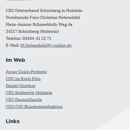
Fußbereich
CDU Ortsverband Schönberg in Holstein
Vorsitzende Frau Christine Nebendahl
Hans-Asmus-Schneekloth-Weg 4a
24217
Schönberg (Holstein)
Telefon:
04344-41 22 71
E-Mail:
M.Nebendahl@t-online.de
Im Web
Junge Union Probstei
CDU im Kreis Plön
Daniel Günther
CDU Schleswig-Holstein
CDU Deutschlands
CDU/CSU Bundestagsfraktion
Links